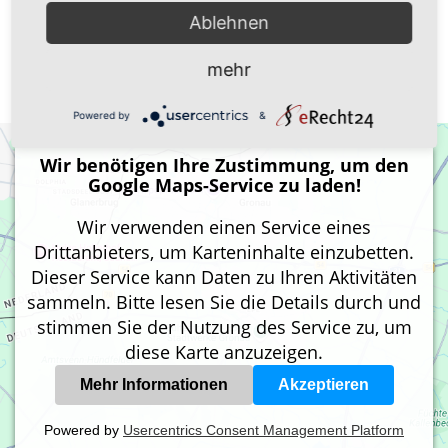
Fliesenfachmarktes und der Erweiterung
Ablehnen
unseres Lagers können wir ganzjährig
Restposten zum Schnäppchenpreis anbieten.
mehr
Vorbeischauen lohnt sich!
Powered by
&
Wir benötigen Ihre Zustimmung, um den
Google Maps-Service zu laden!
Wir verwenden einen Service eines
Drittanbieters, um Karteninhalte einzubetten.
Dieser Service kann Daten zu Ihren Aktivitäten
sammeln. Bitte lesen Sie die Details durch und
stimmen Sie der Nutzung des Service zu, um
diese Karte anzuzeigen.
Mehr Informationen
Akzeptieren
Powered by
Usercentrics Consent Management Platform