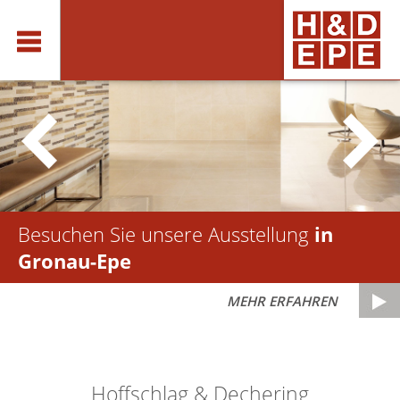
Besuchen Sie unsere Ausstellung
in
Gronau-Epe
MEHR ERFAHREN
Hoffschlag & Dechering