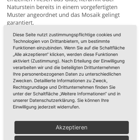
Naturstein bereits in einem vorgefertigten
Muster angeordnet und das Mosaik gelingt
garantiert.
Diese Seite nutzt zustimmungspflichtige cookies und
Harmonischer Blickfang
Technologien von Drittanbietern, um bestimmte
Funktionen einzubinden. Wenn Sie auf die Schaltfläche
Mosaike eignen sich nicht nur als kleiner
„Alle akzeptieren“ klicken, werden diese Funktionen
Blickfang in einem Raum, sondern können auch
aktiviert (Zustimmung). Nach Erteilung der Einwilligung
großflächig verarbeitet werden. Außerdem sind
verarbeiten wir und die beteiligten Drittunternehmen
sie robust, wasserbeständig und rutschfest und
Ihre personenbezogenen Daten zu unterschiedlichen
können somit sowohl in Räumen mit
Zwecken. Detaillierte Informationen zu Zweck,
Rechtsgrundlage und Drittunternehmen finden Sie
Nässebelastung genutzt werden, als auch in
unter der Schaltfläche „Weitere Informationen“ und in
Wohnräumen. Sie sollten bei der Planung Ihres
unserer Datenschutzerklärung. Sie können Ihre
persönlichen Mosaikpuzzles immer die
Einwilligung jederzeit widerrufen.
Raumwirkung im Kopf halten, denn die
Auswahl der Farben und des Musters können
ganz unterschiedliche Bilder und Wirkungen
Akzeptieren
erzeugen. Eine harmonische Komposition