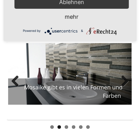
Ablehnen
garantiert langfristig ein zufriedenstellendes
Ergebnis.
mehr
Klein, groß, edel oder rustikal: unsere
Powered by
&
Mosaike
Mosaike gibt es in vielen Formen und
Previous
Next
Farben